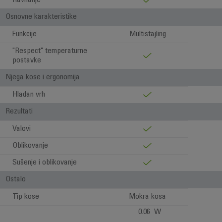
Ravnanje
Osnovne karakteristike
Funkcije
Multistajling
"Respect" temperaturne
postavke
Njega kose i ergonomija
Hladan vrh
Rezultati
Valovi
Oblikovanje
Sušenje i oblikovanje
Ostalo
Tip kose
Mokra kosa
0.06 W