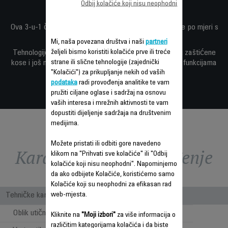
Odbij kolačiće koji nisu neophodni
Ova 3-u-1 četka na vrući zrak pruža glamurozne frizure po mjeri s
rezultatima do 2x bržim*.
Mi, naša povezana društva i naši
partneri
željeli bismo koristiti kolačiće prve ili treće
Tehnologije Rowenta s potpisom – postavka za njegu zaštićene
strane ili slične tehnologije (zajednički
kose i još mnogo toga – dolaze zajedno s poboljšanim funkcijama
"Kolačići") za prikupljanje nekih od vaših
kao nijedna druga.
podataka
radi provođenja analitike te vam
pružiti ciljane oglase i sadržaj na osnovu
vaših interesa i mrežnih aktivnosti te vam
dopustiti dijeljenje sadržaja na društvenim
medijima.
Možete pristati ili odbiti gore navedeno
Karakteristike - Poređenje
klikom na "Prihvati sve kolačiće" ili "Odbij
kolačiće koji nisu neophodni". Napominjemo
da ako odbijete Kolačiće, koristićemo samo
Kolačiće koji su neophodni za efikasan rad
web-mjesta.
Tehničke karakteristike
Oblik utičnice
Straight Plug
Kliknite na
"Moji izbori"
za više informacija o
različitim kategorijama kolačića i da biste