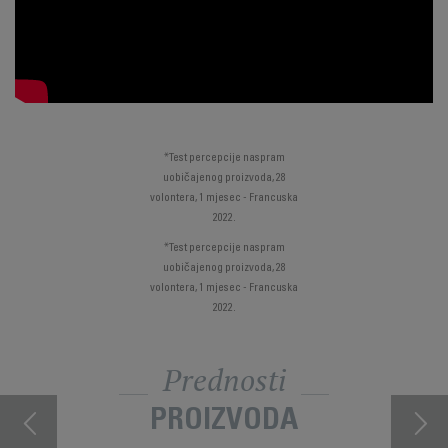
*Test percepcije naspram
uobičajenog proizvoda, 28
volontera, 1 mjesec - Francuska
2022.
*Test percepcije naspram
uobičajenog proizvoda, 28
volontera, 1 mjesec - Francuska
2022.
Prednosti
PROIZVODA