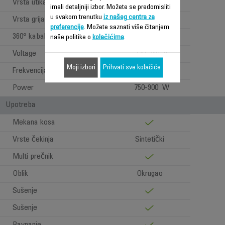
Vrsta utikača
EUR
imali detaljniji izbor. Možete se predomisliti
u svakom trenutku
iz našeg centra za
Vrsta grijača
Aluminijum
preferencije
. Možete saznati više čitanjem
360° kabal
naše politike o
kolačićima
.
Voltage
220-240 V
Moji izbori
Prihvati sve kolačiće
Frekvencija
50-60 Hz
Power
750-900 W
Upotreba
Mekana kosa
Vrste čekinja
Sintetički
Multi prečnik
Oblik
Okrugao
Sušenje
Sušenje