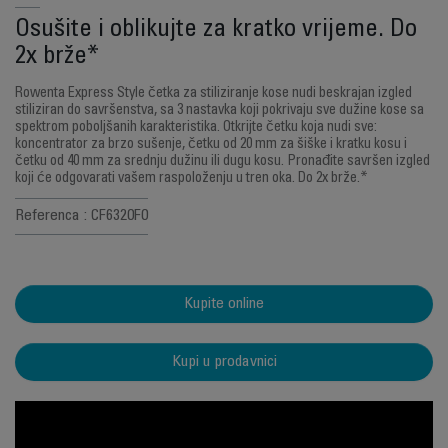
Osušite i oblikujte za kratko vrijeme. Do
2x brže*
Rowenta Express Style četka za stiliziranje kose nudi beskrajan izgled
stiliziran do savršenstva, sa 3 nastavka koji pokrivaju sve dužine kose sa
spektrom poboljšanih karakteristika. Otkrijte četku koja nudi sve:
koncentrator za brzo sušenje, četku od 20 mm za šiške i kratku kosu i
četku od 40 mm za srednju dužinu ili dugu kosu. Pronađite savršen izgled
koji će odgovarati vašem raspoloženju u tren oka. Do 2x brže.*
Referenca : CF6320F0
Kupite online
Kupi u prodavnici