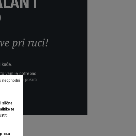
LAN I
D
e pri ruci!
d kuće.
 što vam je potrebno
etke koje će pokriti
su neophodni
mnogo toga.
li slične
litike te
stiti
ji nisu