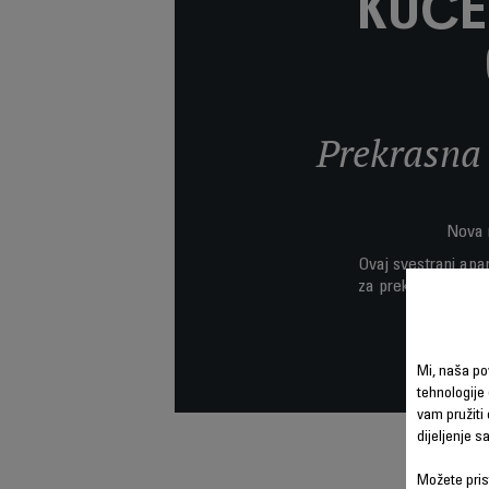
KUĆE
Prekrasna 
Nova r
Ovaj svestrani apar
za prekrasan izgled
sve dužine
Mi, naša po
tehnologije 
vam pružiti 
dijeljenje 
Možete prist