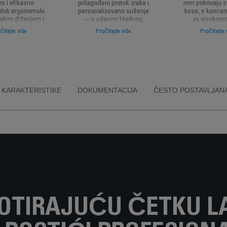
zo i efikasno
prilagođeni protok zraka i
mm pokrivaju s
 dok ergonomski
personalizovano sušenje
kose, s koncen
lakim držanjem i
—s udarom hladnog
za visokopr
čnikom za
zraka kako bi vaši
oblikovanje i 
čitajte više
Pročitajte više
Pročitajte 
avno rukovanje
rezultati oblikovanja bili
raščešljava
tpunu udobnost
dugotrajni.
savršenu zav
KARAKTERISTIKE
DOKUMENTACIJA
ČESTO POSTAVLJANA
OTIRAJUĆU ČETKU L