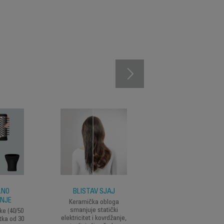
ANO
BLISTAV SJAJ
JEDNOSTAVNO
ANJE
RUKOVANJE
Keramička obloga
smanjuje statički
tke (40/50
Intuitivna četka rotira
elektricitet i kovrdžanje,
tka od 30
u oba smjera, za