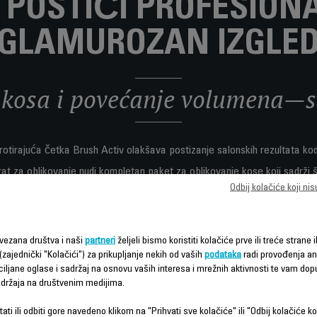
 POSTIĆI PROFESIONA
GLAMUROZAN IZGLE
kosa i povećanje volumena—sv
otirajuća četka Brush Activ olakšava postizanje salonskih rezultata ko
at za oblikovanje nudi kompletan paket za oblikovanje kose koji sadrži
: automatsku rotaciju, keramičku oblogu koja daje prekrasan sjaj, dvije č
Odbij kolačiće koji ni
 kose, 3 postavke brzine/temperature za jednostavno oblikovanje i još 
vezana društva i naši
partneri
željeli bismo koristiti kolačiće prve ili treće strane i
(zajednički "Kolačići") za prikupljanje nekih od vaših
podataka
radi provođenja ana
ciljane oglase i sadržaj na osnovu vaših interesa i mrežnih aktivnosti te vam dopu
sadržaja na društvenim medijima.
ati ili odbiti gore navedeno klikom na "Prihvati sve kolačiće" ili "Odbij kolačiće ko