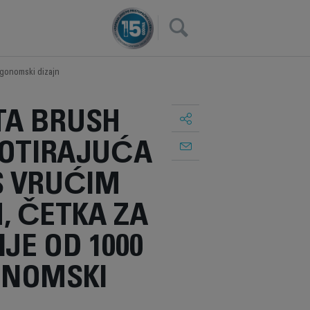
×
ergonomski dizajn
A BRUSH
ROTIRAJUĆA
S VRUĆIM
, ČETKA ZA
JE OD 1000
ONOMSKI