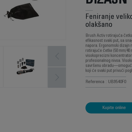
DIZAJN
Feniranje veli
olakšano
Brush Activ rotirajuća čet
efikasnost svaki put, sa s
napora. Ergonomski dizajn nu
rotirajuće četke (50 mm/40 
visokoprecizni koncentrator
profesionalnog nivoa. Visok
savršenu obradu—omogućava
koji će svaki put privući pog
Referenca : UB9540F0
Kupite online