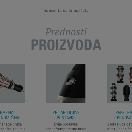
*naspram korištenja fena i četke
Prednosti
PROIZVODA
NAŽNA
PRILAGODLJIVE
SVESTR
ONOMIČNA
POSTAVKE
OBLIKOV
 snage pruža
Dvije postavke
2 rotirajuće če
 snažnu toplotu
brzine/temperature nude
mm) i jedna če