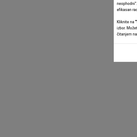
neophodni".
efikasan ra
Kliknite na
"
izbor. Može
čitanjem na