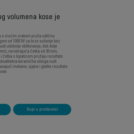
kog volumena kose je
ka s vrućim zrakom pruža odličnu
nagom od 1000 W za brzo sušenje bez
di udobnije oblikovanje, dok dvije
mm), nerotirajuća četka od 30 mm,
 i četka s lopaticom pružaju rezultate
okvalitetna keramička obloga nudi
jući mekane, sjajne i glatke rezultate
lede.
Kupi u prodavnici