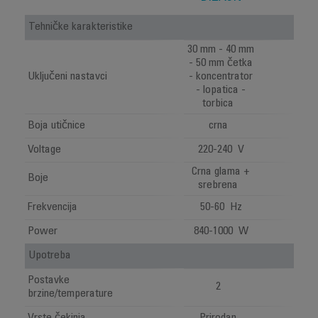
Tehničke karakteristike
30 mm - 40 mm
- 50 mm četka
Uključeni nastavci
- koncentrator
- lopatica -
torbica
Boja utičnice
crna
Voltage
220-240 V
Crna glama +
Boje
srebrena
Frekvencija
50-60 Hz
Power
840-1000 W
Upotreba
Postavke
2
brzine/temperature