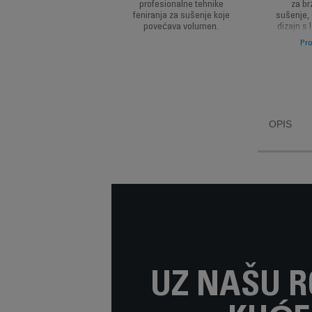
profesionalne tehnike
za br
feniranja za sušenje koje
sušenje,
povećava volumen.
dizajn s 
pre
Pro
jednost
nude po
OPIS
UZ NAŠU R