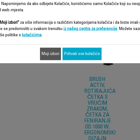
 Napominjemo da ako odbijete Kolačiće, koristićemo samo Kolačiće koji su neo
Karakteristike - Poređenje
d web-mjesta.
Moji izbori"
za više informacija o različitim kategorijama kolačića i da biste imali d
te se predomisliti u svakom trenutku
iz našeg centra za preferencije
. Možete saz
še politike o
kolačićima
.
Moji izbori
Prihvati sve kolačiće
BRUSH
ACTIV,
ROTIRAJUĆA
ČETKA S
VRUĆIM
ZRAKOM,
ČETKA ZA
FENIRANJE
OD 1000 W,
ERGONOMSKI
DIZAJN