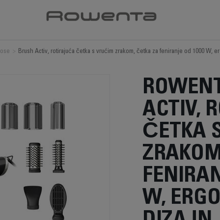
kose
>
Brush Activ, rotirajuća četka s vrućim zrakom, četka za feniranje od 1000 W, 
ROWENT
ACTIV, 
ČETKA 
ZRAKOM
FENIRAN
W, ERG