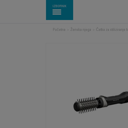
IZBORNIK
Početna
>
Ženska njega
>
Četka za stiliziranje 