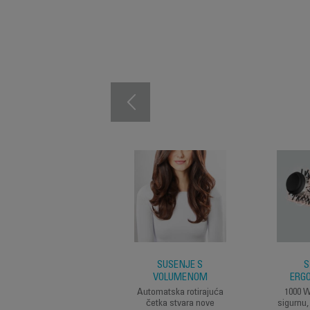
SUŠENJE S
S
VOLUMENOM
ERG
Automatska rotirajuća
1000 W
četka stvara nove
sigurnu,