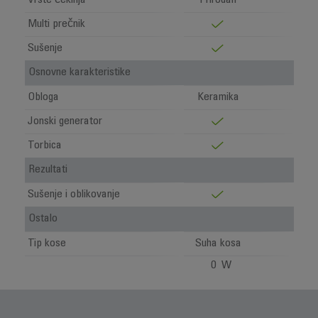
Vrste čekinja
Prirodan
Multi prečnik
Sušenje
Osnovne karakteristike
Obloga
Keramika
Jonski generator
Torbica
Rezultati
Sušenje i oblikovanje
Ostalo
Tip kose
Suha kosa
0 W