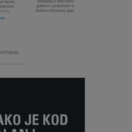
ostavljajući vašu kosu
ve tipove
vrhunsku praktičnos
glatkom i poslušnom s
tratorom
prilikom sušenja i
dodirom blistavog sjaja.
ecizno
oblikovanja, za salon
četkom za
rezultate kod kuće.
više
nje i
ršnicu
 PITANJA
AKO JE KOD