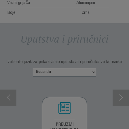
Vrsta grijača
Aluminijum
Boje
Crna
Uputstva i priručnici
Izaberite jezik za prikazivanje uputstava i priručnika za korisnika:
INFORMACIJE O
PREUZMI
INFORMACIJE O