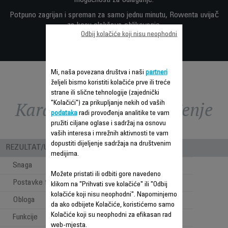
Potpuno zagrijan i spreman za samo jednu minutu, Rowenta uvijač
za kosu olakšava oblikovanje.
Odbij kolačiće koji nisu neophodni
Mi, naša povezana društva i naši
partneri
željeli bismo koristiti kolačiće prve ili treće
strane ili slične tehnologije (zajednički
Karakteristike - Poređenje
"Kolačići") za prikupljanje nekih od vaših
podataka
radi provođenja analitike te vam
pružiti ciljane oglase i sadržaj na osnovu
vaših interesa i mrežnih aktivnosti te vam
dopustiti dijeljenje sadržaja na društvenim
REZULTAT/UPOTREBA
medijima.
Snaga
25 W
Možete pristati ili odbiti gore navedeno
Postavke temperature
1
klikom na "Prihvati sve kolačiće" ili "Odbij
kolačiće koji nisu neophodni". Napominjemo
Obloga
Keramika
da ako odbijete Kolačiće, koristićemo samo
Kolačiće koji su neophodni za efikasan rad
Funkcije
Lokne
web-mjesta.