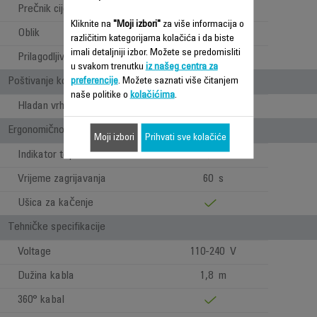
Prečnik cijevi
16 mm
Kliknite na
"Moji izbori"
za više informacija o
Oblik
Okrugao
različitim kategorijama kolačića i da biste
imali detaljniji izbor. Možete se predomisliti
Prilagodljiva temperatura
180 °C
u svakom trenutku
iz našeg centra za
Poštivanje kose i ergonomičnost
preferencije
. Možete saznati više čitanjem
naše politike o
kolačićima
.
Hladan vrh
Ergonomičnost / Udobnost pri upotrebi
Moji izbori
Prihvati sve kolačiće
Indikator toplote
Vrijeme zagrijavanja
60 s
Ušica za kačenje
Tehničke specifikacije
Voltage
110-240 V
Dužina kabla
1,8 m
360° kabal