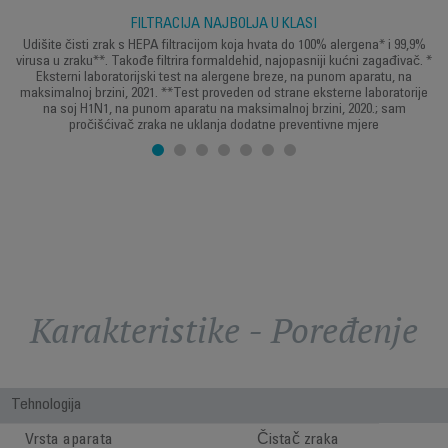
FILTRACIJA NAJBOLJA U KLASI
Udišite čisti zrak s HEPA filtracijom koja hvata do 100% alergena* i 99,9%
virusa u zraku**. Takođe filtrira formaldehid, najopasniji kućni zagađivač. *
Eksterni laboratorijski test na alergene breze, na punom aparatu, na
maksimalnoj brzini, 2021. **Test proveden od strane eksterne laboratorije
na soj H1N1, na punom aparatu na maksimalnoj brzini, 2020.; sam
pročišćivač zraka ne uklanja dodatne preventivne mjere
Karakteristike - Poređenje
Tehnologija
Vrsta aparata
Čistač zraka