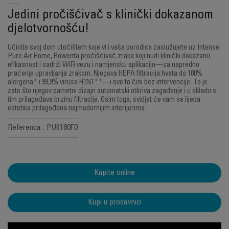
Jedini pročišćivač s klinički dokazanom
djelotvornošću!
Učinite svoj dom utočištem koje vi i vaša porodica zaslužujete uz Intense
Pure Air Home, Rowenta pročišćivač zraka koji nudi klinički dokazanu
efikasnost i sadrži WiFi vezu i namjensku aplikaciju—za napredno
praćenje upravljanja zrakom. Njegova HEPA filtracija hvata do 100%
alergena* i 99,9% virusa H1N1**—i sve to čini bez intervencije. To je
zato što njegov pametni dizajn automatski otkriva zagađenje i u skladu s
tim prilagođava brzinu filtracije. Osim toga, svidjet će vam se lijepa
estetika prilagođena najmodernijim interijerima.
Referenca : PU6180F0
Kupite online
Kupi u prodavnici