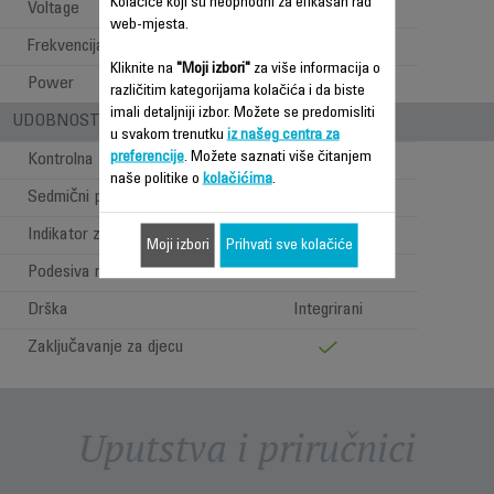
Kolačiće koji su neophodni za efikasan rad
Voltage
220-240 V
web-mjesta.
Frekvencija
50-60 Hz
Kliknite na
"Moji izbori"
za više informacija o
Power
70 W
različitim kategorijama kolačića i da biste
imali detaljniji izbor. Možete se predomisliti
UDOBNOST PRI UPOTREBI
u svakom trenutku
iz našeg centra za
preferencije
. Možete saznati više čitanjem
Kontrolna ploča
Elektronski
naše politike o
kolačićima
.
Sedmični program
Indikator zamjene filtera
Moji izbori
Prihvati sve kolačiće
Podesiva rešetka
Drška
Integrirani
Zaključavanje za djecu
Uputstva i priručnici