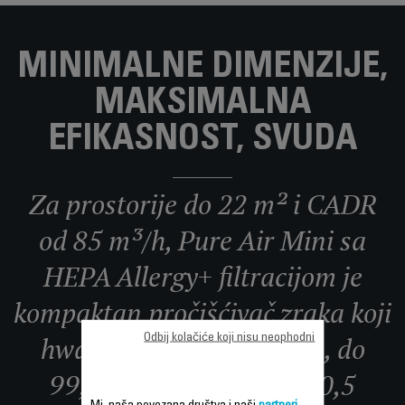
MINIMALNE DIMENZIJE,
MAKSIMALNA
EFIKASNOST, SVUDA
Za prostorije do 22 m² i CADR
od 85 m³/h, Pure Air Mini sa
HEPA Allergy+ filtracijom je
kompaktan pročišćivač zraka koji
hwata do 100% alergena, do
Odbij kolačiće koji nisu neophodni
99,9% sitnih čestica od 0,5