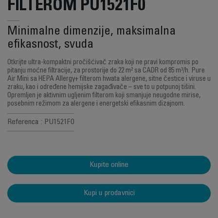
FILTEROM PU1521F0
Minimalne dimenzije, maksimalna
efikasnost, svuda
Otkrijte ultra-kompaktni pročišćivač zraka koji ne pravi kompromis po
pitanju moćne filtracije, za prostorije do 22 m² sa CADR od 85 m³/h. Pure
Air Mini sa HEPA Allergy+ filterom hwata alergene, sitne čestice i viruse u
zraku, kao i određene hemijske zagađivače – sve to u potpunoj tišini.
Opremljen je aktivnim ugljenim filterom koji smanjuje neugodne mirise,
posebnim režimom za alergene i energetski efikasnim dizajnom.
Referenca : PU1521F0
Kupite online
Kupi u prodavnici