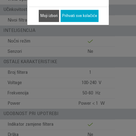
Učinkovitost
Moji izbori
Prihvati sve kolačiće
Nivoi filtracije
3 nivoa filtracije
INTELIGENCIJA
Noćni režim
Senzori
Ne
OSTALE KARAKTERISTIKE
Broj filtera
1
Voltage
100-240 V
Frekvencija
50-60 Hz
Power
Power < 1 W
UDOBNOST PRI UPOTREBI
Indikator zamjene filtera
Drška
Ne