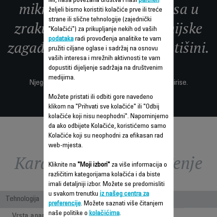
Mi, naša povezana društva i naši
partneri
mikrona i do 99,99% virusa u
željeli bismo koristiti kolačiće prve ili treće
strane ili slične tehnologije (zajednički
zraku, kao i određene hemijske
"Kolačići") za prikupljanje nekih od vaših
podataka
radi provođenja analitike te vam
zagađivače, sve u potpunoj tišini.
pružiti ciljane oglase i sadržaj na osnovu
vaših interesa i mrežnih aktivnosti te vam
dopustiti dijeljenje sadržaja na društvenim
medijima.
Njegov aktivni ugljeni filter smanjuje neugodne mirise.
Možete pristati ili odbiti gore navedeno
klikom na "Prihvati sve kolačiće" ili "Odbij
kolačiće koji nisu neophodni". Napominjemo
da ako odbijete Kolačiće, koristićemo samo
Kolačiće koji su neophodni za efikasan rad
web-mjesta.
Karakteristike - Poređenje
Kliknite na
"Moji izbori"
za više informacija o
različitim kategorijama kolačića i da biste
imali detaljniji izbor. Možete se predomisliti
u svakom trenutku
iz našeg centra za
Tehnologija
preferencije
. Možete saznati više čitanjem
naše politike o
kolačićima
.
Vrsta aparata
Čistač zraka