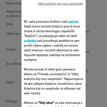
Djelotvorno područje
200m2
Odbij kolačiće koji nisu neophodni
Mogućnost spajanja s
mobilnom aplikacijom
Mi, naša povezana društva i naši
partneri
Boje
WHITE & BLUE
željeli bismo koristiti kolačiće prve ili treće
strane ili slične tehnologije (zajednički
One handle + 2 bottom
Uključeni nastavci
"Kolačići") za prikupljanje nekih od vaših
wheels
podataka
radi provođenja analitike te vam
Others sensors :
pružiti ciljane oglase i sadržaj na osnovu
Allergens, VOCs,
Ostalo
vaših interesa i mrežnih aktivnosti te vam
Humidity, Temperature
dopustiti dijeljenje sadržaja na društvenim
medijima.
Broj filtera
4
Možete pristati ili odbiti gore navedeno
PREFILTER / ACTIVE
klikom na "Prihvati sve kolačiće" ili "Odbij
CARBON FILTER /
kolačiće koji nisu neophodni". Napominjemo
HIGH EFFICIENCY
Filteri
da ako odbijete Kolačiće, koristićemo samo
PARTICLE FILTER /
Kolačiće koji su neophodni za efikasan rad
NANOCAPTUR+
web-mjesta.
FILTER
Voltage
220-240 V
Kliknite na
"Moji izbori"
za više informacija o