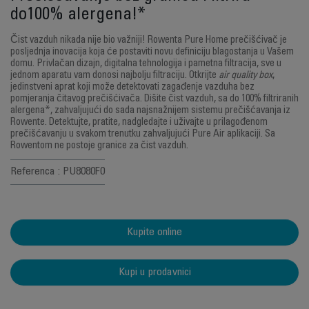
do100% alergena!*
Čist vazduh nikada nije bio važniji! Rowenta Pure Home prečišćivač je
posljednja inovacija koja će postaviti novu definiciju blagostanja u Vašem
domu. Privlačan dizajn, digitalna tehnologija i pametna filtracija, sve u
jednom aparatu vam donosi najbolju filtraciju. Otkrijte
air quality box
,
jedinstveni aprat koji može detektovati zagađenje vazduha bez
pomjeranja čitavog prečišćivača. Dišite čist vazduh, sa do 100% filtriranih
alergena*, zahvaljujući do sada najsnažnijem sistemu prečišćavanja iz
Rowente. Detektujte, pratite, nadgledajte i uživajte u prilagođenom
prečišćavanju u svakom trenutku zahvaljujući Pure Air aplikaciji. Sa
Rowentom ne postoje granice za čist vazduh.
Referenca : PU8080F0
Kupite online
Kupi u prodavnici