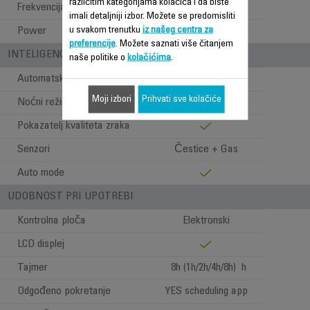
različitim kategorijama kolačića i da biste
Frekvencija
50-60 Hz
imali detaljniji izbor. Možete se predomisliti
u svakom trenutku
iz našeg centra za
Power
60 W
preferencije
. Možete saznati više čitanjem
INTELIGENCIJA
naše politike o
kolačićima
.
Automatski način
Moji izbori
Prihvati sve kolačiće
Noćni režim
Pokazatelj kvaliteta zraka
Senzori
Čestice + Gas
Auto mode
UDOBNOST PRI UPOTREBI
Kontrolna ploča
Elektronski
LCD displej
Tajmer
8h (1h/2h/4h/8h) h
Odgođeno pokretanje
YES scheduling app