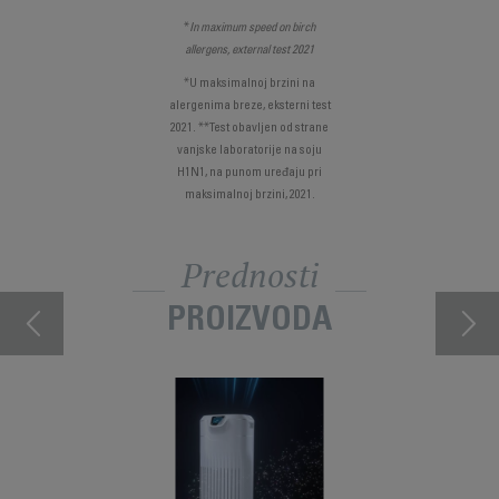
*
In maximum speed on birch
allergens, external test 2021
*U maksimalnoj brzini na
alergenima breze, eksterni test
2021. **Test obavljen od strane
vanjske laboratorije na soju
H1N1, na punom uređaju pri
maksimalnoj brzini, 2021.
Prednosti
PROIZVODA