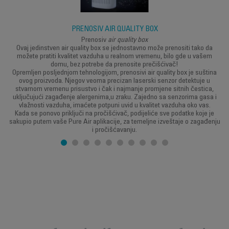
PRENOSIV AIR QUALITY BOX
Prenosiv
air quality box
Ovaj jedinstven air quality box se jednostavno može prenositi tako da
možete pratiti kvalitet vazduha u realnom vremenu, bilo gde u vašem
domu, bez potrebe da prenosite prečišćivač!
Opremljen posljednjom tehnologijom, prenosivi air quality box je suština
ovog proizvoda. Njegov veoma precizan laserski senzor detektuje u
stvarnom vremenu prisustvo i čak i najmanje promjene sitnih čestica,
uključujući zagađenje alergenima,u zraku. Zajedno sa senzorima gasa i
vlažnosti vazduha, imaćete potpuni uvid u kvalitet vazduha oko vas.
Kada se ponovo priključi na pročišćivač, podijeliće sve podatke koje je
sakupio putem vaše Pure Air aplikacije, za temeljne izveštaje o zagađenju
i pročišćavanju.