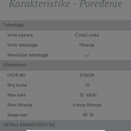
Karakteristike - Poređenje
Tehnologija
Vrsta aparata
Čistač zraka
Vrsta tehnologije
Filtracija
NanoCapur tehnologija
Učinkovitost
CADR dim
515m3/h
Broj brzina
10
Nivo buke
32 dB(A)
Nivoi filtracije
4 nivoa filtracije
Snaga max
60 W
OSTALE KARAKTERISTIKE