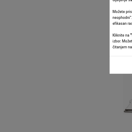
dijeljenje 
Možete prist
neophodni".
efikasan ra
Kliknite na
"
izbor. Može
čitanjem na