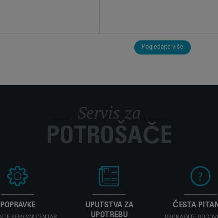
Pogledajte više
Servis za
POTROŠAČE
POPRAVKE
UPUTSTVA ZA
ČESTA PITA
UPOTREBU