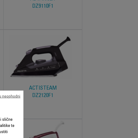
DZ9110F1
ACTISTEAM
DZ2120F1
su neophodni
li slične
litike te
stiti