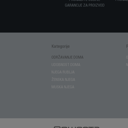
PRONAĐITE USLOVE
PRONAĐ
GARANCIJE ZA PROIZVOD
Kategorije
ODRŽAVANJE DOMA
UDOBNOST DOMA
NJEGA RUBLJA
ŽENSKA NJEGA
MUSKA NJEGA