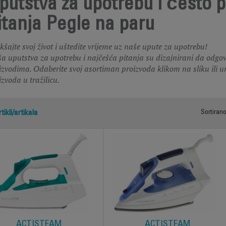
putstva za upotrebu i često 
itanja Pegle na paru
kšajte svoj život i uštedite vrijeme uz naše upute za upotrebu!
a uputstva za upotrebu i najčešća pitanja su dizajnirani da odgo
izvodima. Odaberite svoj asortiman proizvoda klikom na sliku ili une
izvoda u tražilicu.
tikli/artikala
Sortiran
ACTISTEAM
ACTISTEAM