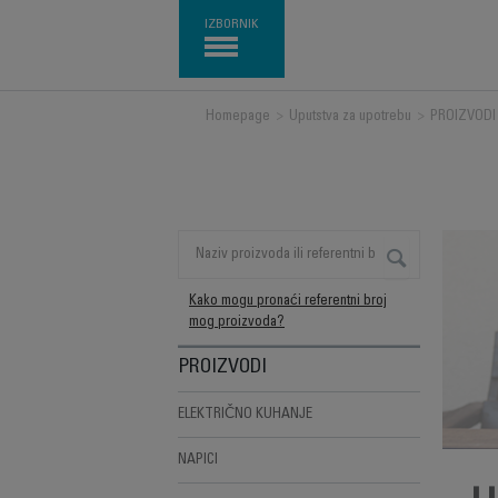
IZBORNIK
Homepage
>
Uputstva za upotrebu
>
PROIZVODI
Kako mogu pronaći referentni broj
mog proizvoda?
PROIZVODI
ELEKTRIČNO KUHANJE
NAPICI