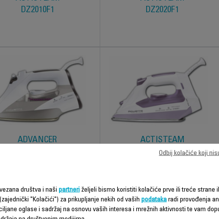
DZ2010F1
DZ2020F1
ADVANCER
ACTISTEAM
DZ9130F1
DZ2110F1
Odbij kolačiće koji ni
vezana društva i naši
partneri
željeli bismo koristiti kolačiće prve ili treće strane i
(zajednički "Kolačići") za prikupljanje nekih od vaših
podataka
radi provođenja ana
ciljane oglase i sadržaj na osnovu vaših interesa i mrežnih aktivnosti te vam dopu