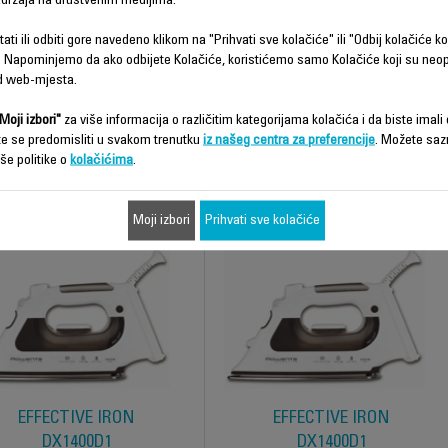
sadržaja na društvenim medijima.
ati ili odbiti gore navedeno klikom na "Prihvati sve kolačiće" ili "Odbij kolačiće ko
 Napominjemo da ako odbijete Kolačiće, koristićemo samo Kolačiće koji su neo
d web-mjesta.
Moji izbori"
za više informacija o različitim kategorijama kolačića i da biste imali d
STEAM IRON
STEAM IRON
te se predomisliti u svakom trenutku
iz našeg centra za preferencije
. Možete saz
DZ9010F1
DZ9030F1
še politike o
kolačićima
.
Moji izbori
Prihvati sve kolačiće
EFFECTIVE IRON
EFFECTIVE IRON
DX1400D1
DX1400D1