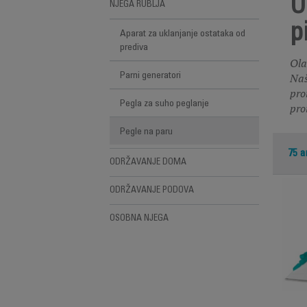
U
NJEGA RUBLJA
p
Aparat za uklanjanje ostataka od
prediva
Ola
Naš
Parni generatori
pro
Pegla za suho peglanje
pro
Pegle na paru
75 ar
ODRŽAVANJE DOMA
ODRŽAVANJE PODOVA
OSOBNA NJEGA