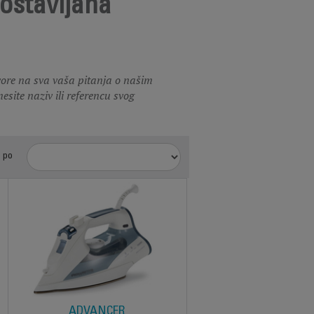
postavljana
vore na sva vaša pitanja o našim
site naziv ili referencu svog
o po
ADVANCER