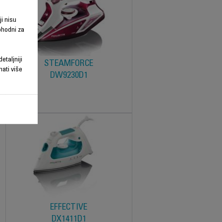
ji nisu
phodni za
etaljniji
STEAMFORCE
nati više
DW9230D1
EFFECTIVE
DX1411D1