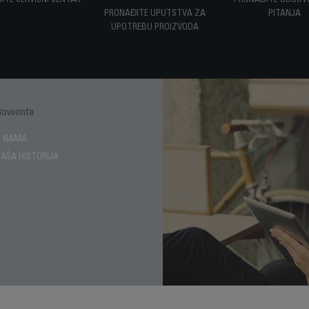
ITE SERVISNI CENTAR
PRONAĐITE ODGOV
PRONAĐITE UPUTSTVA ZA
PITANJA
UPOTREBU PROIZVODA
Rowenta
Enjoy
O NAMA
NAŠA HISTORIJA