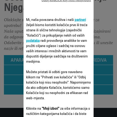
Odbij kolačiće koji nisu neophodni
Njega rublja
Olakšajte svoj život i uštedite vrijeme uz naše upute za
Mi, naša povezana društva i naši
partneri
upotrebu!
željeli bismo koristiti kolačiće prve ili treće
Naša uputstva za upotrebu i najčešća pitanja su dizajnirani
strane ili slične tehnologije (zajednički
"Kolačići") za prikupljanje nekih od vaših
da odgovore na sva vaša pitanja o našim proizvodima.
podataka
radi provođenja analitike te vam
Odaberite svoj asortiman proizvoda klikom na sliku ili unesite
pružiti ciljane oglase i sadržaj na osnovu
naziv ili referencu svog proizvoda u tražilicu.
vaših interesa i mrežnih aktivnosti te vam
dopustiti dijeljenje sadržaja na društvenim
APARAT ZA UKLANJANJE OSTATAKA OD PREDIVA
medijima.
PARNI GENERATORI
Možete pristati ili odbiti gore navedeno
klikom na "Prihvati sve kolačiće" ili "Odbij
PEGLA ZA SUHO PEGLANJE
kolačiće koji nisu neophodni". Napominjemo
da ako odbijete Kolačiće, koristićemo samo
PEGLE NA PARU
Kolačiće koji su neophodni za efikasan rad
web-mjesta.
Kliknite na
"Moji izbori"
za više informacija o
različitim kategorijama kolačića i da biste