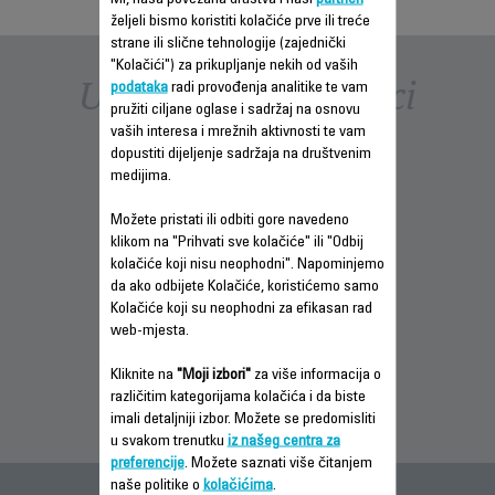
željeli bismo koristiti kolačiće prve ili treće
strane ili slične tehnologije (zajednički
"Kolačići") za prikupljanje nekih od vaših
Uputstva i priručnici
podataka
radi provođenja analitike te vam
pružiti ciljane oglase i sadržaj na osnovu
vaših interesa i mrežnih aktivnosti te vam
dopustiti dijeljenje sadržaja na društvenim
medijima.
Možete pristati ili odbiti gore navedeno
klikom na "Prihvati sve kolačiće" ili "Odbij
kolačiće koji nisu neophodni". Napominjemo
INFORMACIJE O
INFORMACIJE O
INFORMACIJE O
da ako odbijete Kolačiće, koristićemo samo
GARANCIJI
GARANCIJI
GARANCIJI
Kolačiće koji su neophodni za efikasan rad
web-mjesta.
Kliknite na
"Moji izbori"
za više informacija o
različitim kategorijama kolačića i da biste
imali detaljniji izbor. Možete se predomisliti
u svakom trenutku
iz našeg centra za
preferencije
. Možete saznati više čitanjem
naše politike o
kolačićima
.