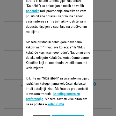
strane ili slične tehnologije (zajednički
SF6020D0
"Kolačići") za prikupljanje nekih od vaših
podataka
radi provođenja analitike te vam
RESPECTISSIM LISS&CURL
pružiti ciljane oglase i sadržaj na osnovu
SF7640D0
vaših interesa i mrežnih aktivnosti te vam
RESPECTISSIM 7/7
dopustiti dijeljenje sadržaja na društvenim
medijima.
SF7420D0
LISS & CURL SF4522
Možete pristati ili odbiti gore navedeno
SF4522D0
klikom na "Prihvati sve kolačiće" ili "Odbij
kolačiće koji nisu neophodni". Napominjemo
OPTILISS SF3122D0
da ako odbijete Kolačiće, koristićemo samo
SF3122D0
Kolačiće koji su neophodni za efikasan rad
web-mjesta.
GLAM LISS 2 U 1 SF1012F0
SF1012F0
Kliknite na
"Moji izbori"
za više informacija o
različitim kategorijama kolačića i da biste
LISS & CURL ULTIMATE SHINE SF6220D0
imali detaljniji izbor. Možete se predomisliti
SF6220D0
u svakom trenutku
iz našeg centra za
CRIMPER WAVE
preferencije
. Možete saznati više čitanjem
naše politike o
kolačićima
.
CF7013F0
COMPACT CERAMIC