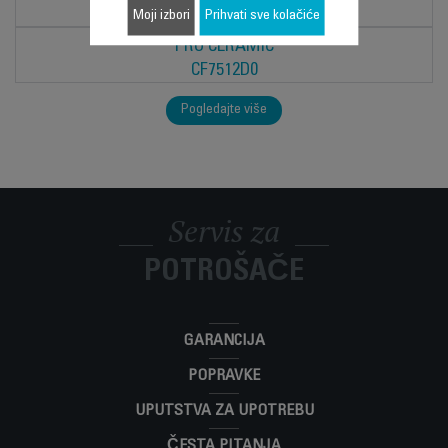
CF7212D0
Moji izbori
Prihvati sve kolačiće
PRO CERAMIC
CF7512D0
Pogledajte više
Servis za
POTROŠAČE
GARANCIJA
POPRAVKE
UPUTSTVA ZA UPOTREBU
ČESTA PITANJA