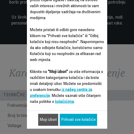
pružiti ciljane oglase i sadržaj na osnovu
borbi protiv vrućina — uz izuzetnu tišinu i 65% manju potrošnju
vaših interesa i mrežnih aktivnosti te vam
energije.*
dopustiti dijeljenje sadržaja na društvenim
Uz široku difuziju zraka, više brzina i bogat set funkcija, nudi
medijima.
personalizirano osvježenje koje vam je uvijek nadohvat ruke.
Možete pristati ili odbiti gore navedeno
klikom na "Prihvati sve kolačiće" ili "Odbij
kolačiće koji nisu neophodni". Napominjemo
da ako odbijete Kolačiće, koristićemo samo
Kolačiće koji su neophodni za efikasan rad
web-mjesta.
Karakteristike - Poređenje
Kliknite na
"Moji izbori"
za više informacija o
različitim kategorijama kolačića i da biste
imali detaljniji izbor. Možete se predomisliti
u svakom trenutku
iz našeg centra za
TEHNIČKE KARAKTERISTIKE
preferencije
. Možete saznati više čitanjem
naše politike o
kolačićima
.
Frekvencija
50-60 Hz
Broj brzina
8 speeds
Moji izbori
Prihvati sve kolačiće
Voltage
100-240 V