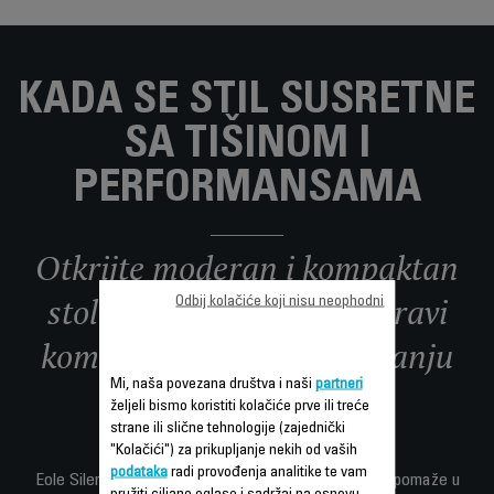
KADA SE STIL SUSRETNE
SA TIŠINOM I
PERFORMANSAMA
Otkrijte moderan i kompaktan
stolni ventilator koji ne pravi
Odbij kolačiće koji nisu neophodni
kompromise kada je u pitanju
Mi, naša povezana društva i naši
partneri
tehnologija.
željeli bismo koristiti kolačiće prve ili treće
strane ili slične tehnologije (zajednički
"Kolačići") za prikupljanje nekih od vaših
podataka
radi provođenja analitike te vam
Eole Silence Force pruža intenzivno osvježenje koje pomaže u