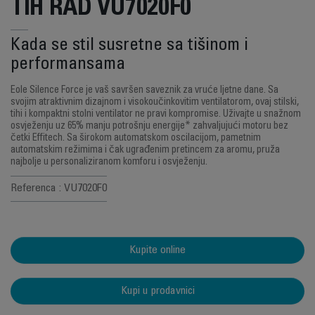
TIH RAD VU7020F0
Kada se stil susretne sa tišinom i
performansama
Eole Silence Force je vaš savršen saveznik za vruće ljetne dane. Sa
svojim atraktivnim dizajnom i visokoučinkovitim ventilatorom, ovaj stilski,
tihi i kompaktni stolni ventilator ne pravi kompromise. Uživajte u snažnom
osvježenju uz 65% manju potrošnju energije* zahvaljujući motoru bez
četki Effitech. Sa širokom automatskom oscilacijom, pametnim
automatskim režimima i čak ugrađenim pretincem za aromu, pruža
najbolje u personaliziranom komforu i osvježenju.
Referenca : VU7020F0
Kupite online
Kupi u prodavnici