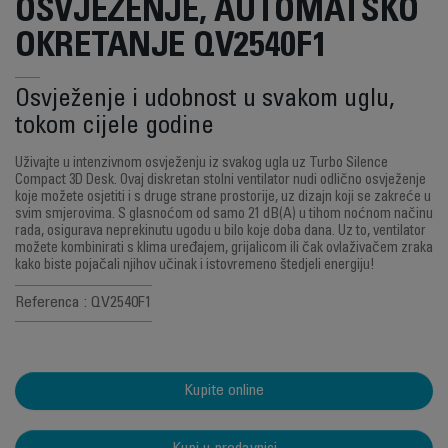
OSVJEŽENJE, AUTOMATSKO
OKRETANJE QV2540F1
Osvježenje i udobnost u svakom uglu,
tokom cijele godine
Uživajte u intenzivnom osvježenju iz svakog ugla uz Turbo Silence
Compact 3D Desk. Ovaj diskretan stolni ventilator nudi odlično osvježenje
koje možete osjetiti i s druge strane prostorije, uz dizajn koji se zakreće u
svim smjerovima. S glasnoćom od samo 21 dB(A) u tihom noćnom načinu
rada, osigurava neprekinutu ugodu u bilo koje doba dana. Uz to, ventilator
možete kombinirati s klima uređajem, grijalicom ili čak ovlaživačem zraka
kako biste pojačali njihov učinak i istovremeno štedjeli energiju!
Referenca : QV2540F1
Kupite online