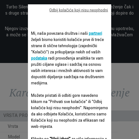
Turbo Silence Compact 3D Desk pruža intenzivno osvježenje čak i
Odbij kolačiće koji nisu neophodni
s druge strane prostorije, uz iznimnu cirkulaciju zraka koji dopire do
svakog dijela prostora.
Njegov izuzetno kompaktan dizajn idealan je za diskretnu upotrebu,
Mi, naša povezana društva i naši
partneri
a može se kombinirati s klima uređajem, grijalicom ili ovlaživačem
željeli bismo koristiti kolačiće prve ili treće
zraka radi uštede energije.
strane ili slične tehnologije (zajednički
"Kolačići") za prikupljanje nekih od vaših
podataka
radi provođenja analitike te vam
pružiti ciljane oglase i sadržaj na osnovu
vaših interesa i mrežnih aktivnosti te vam
dopustiti dijeljenje sadržaja na društvenim
medijima.
Karakteristike - Poređenje
Možete pristati ili odbiti gore navedeno
klikom na "Prihvati sve kolačiće" ili "Odbij
kolačiće koji nisu neophodni". Napominjemo
da ako odbijete Kolačiće, koristićemo samo
VRSTA PROIZVODA
Kolačiće koji su neophodni za efikasan rad
Vrsta
Klasični
web-mjesta.
Model
Postolje